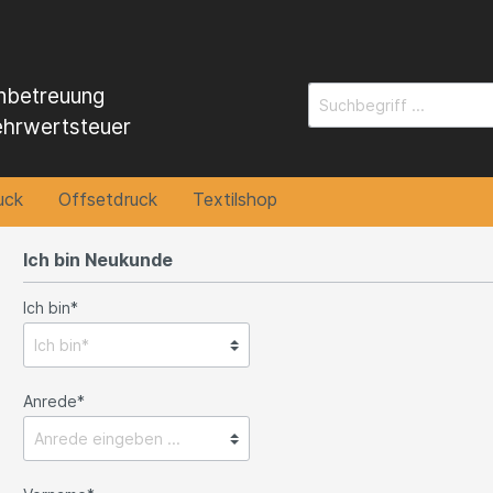
nbetreuung
ehrwertsteuer
uck
Offsetdruck
Textilshop
Ich bin Neukunde
Ich bin*
 und Drucke
ravur
unmesh
Feuerzeuge
Bautafeln
Briefpapier
Anrede*
 Offsetdruck