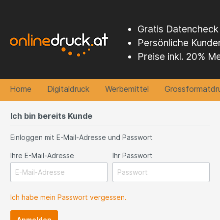
Gratis Datencheck
Persönliche Kunde
Preise inkl. 20% M
Home
Digitaldruck
Werbemittel
Grossformatdr
Ich bin bereits Kunde
Zur Kategorie Digitaldruck
Zur Kategorie Werbemittel
Zur Kategorie Grossformatdruck
Zur Kategorie Offsetdruck
Einloggen mit E-Mail-Adresse und Passwort
Visitenkarten
Keilrahmen / Leinwand
Werbeplane
Visitenkarten
Kopien
Laserg
Bauza
Flyer
Ihre E-Mail-Adresse
Ihr Passwort
Kuvert
Plakate
Ich habe mein Passwort vergessen.
Anmelden