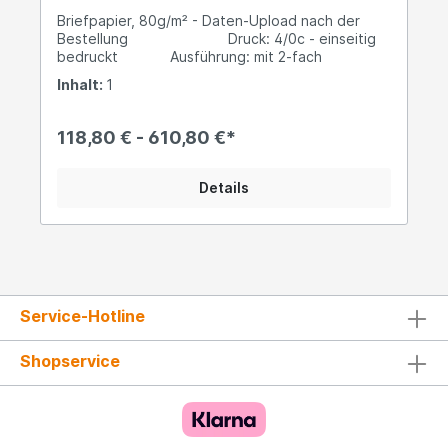
Briefpapier, 80g/m² - Daten-Upload nach der
Bestellung Druck: 4/0c - einseitig
bedruckt Ausführung: mit 2-fach
Lochbohrung Lieferzeit: 4-5 Werktage -->
Inhalt:
1
Express auf Anfrage Druckdaten
Datenformat (inkl. 2,0 mm Beschnitt): 21,4 x 30,1
cm Endformat: 21,0 x 29,7 cm Datenblatt
118,80 € - 610,80 €*
Details
Service-Hotline
Shopservice